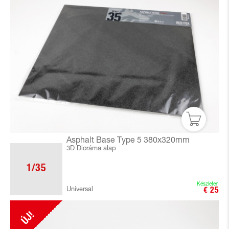
Asphalt Base Type 5 380x320mm
3D Dioráma alap
1/35
Készleten
Universal
€ 25
ÚJ!