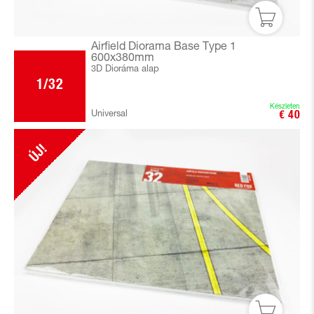
Airfield Diorama Base Type 1
600x380mm
3D Dioráma alap
1/32
Készleten
Universal
€ 40
ÚJ!