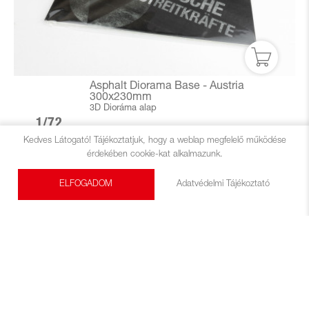
Asphalt Diorama Base - Austria
300x230mm
3D Dioráma alap
1/72
Kedves Látogató! Tájékoztatjuk, hogy a weblap megfelelő működése
Készleten
Universal
€ 20
érdekében cookie-kat alkalmazunk.
ELFOGADOM
Adatvédelmi Tájékoztató
ÚJ!