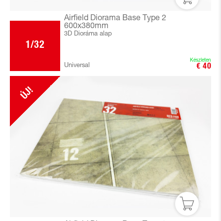
Airfield Diorama Base Type 2
600x380mm
3D Dioráma alap
1/32
Készleten
Universal
€ 40
ÚJ!