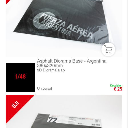
Asphalt Diorama Base - Argentina
380x320mm
3D Dioráma alap
1/48
Készleten
Universal
€ 25
ÚJ!