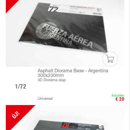
Asphalt Diorama Base - Argentina
300x230mm
3D Dioráma alap
1/72
Készleten
Universal
€ 20
ÚJ!