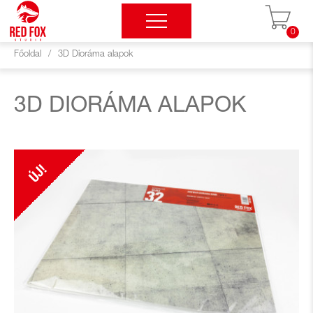
0
Főoldal
/
3D Dioráma alapok
3D DIORÁMA ALAPOK
ÚJ!