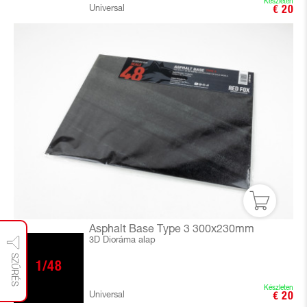
Készleten
Universal
€ 20
Asphalt Base Type 3 300x230mm
3D Dioráma alap
SZŰRÉS
1/48
Készleten
Universal
€ 20