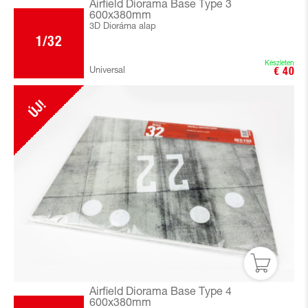
Airfield Diorama Base Type 3
600x380mm
3D Dioráma alap
1/32
Készleten
Universal
€ 40
ÚJ!
Airfield Diorama Base Type 4
600x380mm