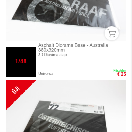
Asphalt Diorama Base - Australia
380x320mm
3D Dioráma alap
1/48
Készleten
Universal
€ 25
ÚJ!